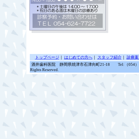
トップページ
｜
はじめての方へ
｜
スタッフ紹介
｜
診療案
酒井歯科医院 静岡県焼津市石津向町21-18 Tel:（054）62
Rights Reserved.